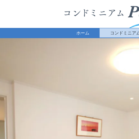
P
​コ
ンド
ミニ
ア
ム
ホーム
コンドミニア