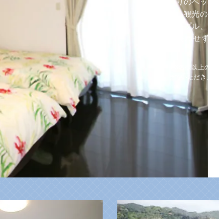
わりのベッド
群。観光の疲
カップル、友
気兼ねせず、
す。
​※3名様以上の
せていただきます