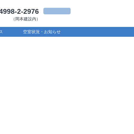
4998-2-2976
（岡本建設内）
ス
空室状況・お知らせ
ドミニアム
あるコンドミニアムルームは、2名
での、ワンフロア貸し切りのお部
リアのマニフレックス社製のこだ