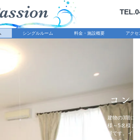
assion
TEL.0
ム
シングルルーム
料金・施設概要
アクセ
コン
建物の3階に
様～5名様ま
屋です。イタ