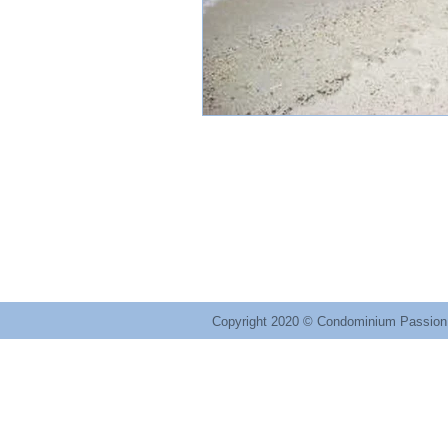
P
as
​コ
ンド
ミニ
ア
ム
〒100-2101 東京都小笠原村父島
TEL.04998-2-2976（岡本建設内）
Copyright 2020 © Condominium Passion 