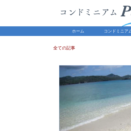
P
​コ
ンド
ミニ
ア
ム
ホーム
コンドミニア
全ての記事